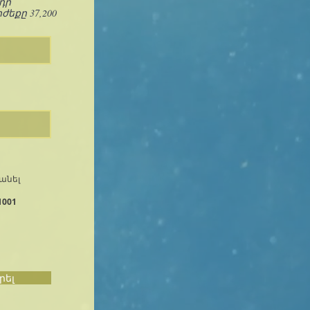
դր
ժեքը 37,200
անել
1001
րել