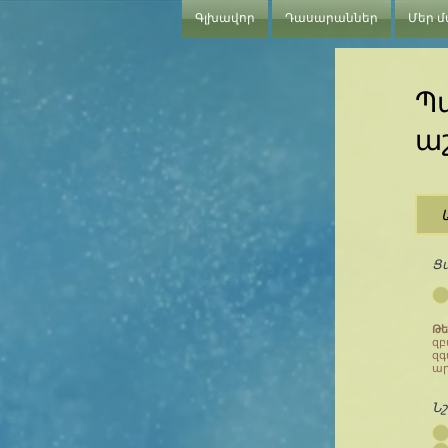
Գլխավոր
Դասարաններ
Մեր 
Պա
ա
Ցա
Թե
զբ
զգ
ար
Նշ