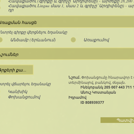
Հավաքածու (գիրքը և գրիչը՝ Արդիփենը) - արժեքը 28,200 
Հավաքածու Lingua մաս 1, մաս 2 և գրիչը՝ Արդիփենը) - ար
դր
նտրել գիրքը վերցնելու եղանակը
Անձամբ (Երևանում)
Առաքումով
Նշում․
Փոխանցումը հնարավոր է 
տերմինալով, բանկով, օնլայն.
տրել վճարելու եղանակը
Ինեկոբանկ 205 007 443 711 
Կանխիկ
Անուշ Կոստանյան
Փոխանցումով
Իդրամով
ID 808939377
Պատվի