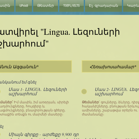
մասին
UPskill
Թեստեր
TOEFL/IELTS
Էլ․ գրադարան
Կարև
տվիրել "Lingua. Լեզուների
շխարհում"
նկանում եմ գնել
Մաս 1- LINGUA. Լեզուների
Մաս 2- LINGUA. Լեզ
աշխարհում
աշխարհում
մաներ՝
Իմ մասին, իմ առօրյան, սիրելի
Թեմաներ
՝ գույները, ձևերը, դիր
աղմունքները, հույզերը և
հականիշները, բնության երևու
ացմունքները, բնավորության գծերը,
ամիսները, շաբաթվա օրերն ու
տաքին տեսքն ու մարմնի մասերը։
ժամանակը։
ել
Միայն գիրքը - արժեքը 9,900 դր