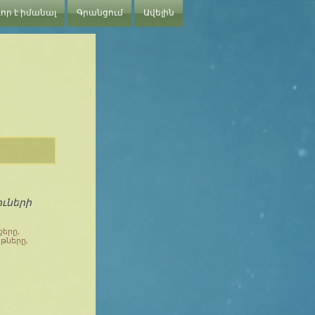
որ է իմանալ
Գրանցում
Ավելին
ուների
քերը,
յթները,